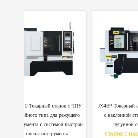
к с ЧПУ
JX46P Токарный станок с ЧПУ
JX40-4
жущего
с наклонной станиной на
вы
 быстрой
чугунной основе
прецизион
та
СТАНОК С НАКЛОННОЙ