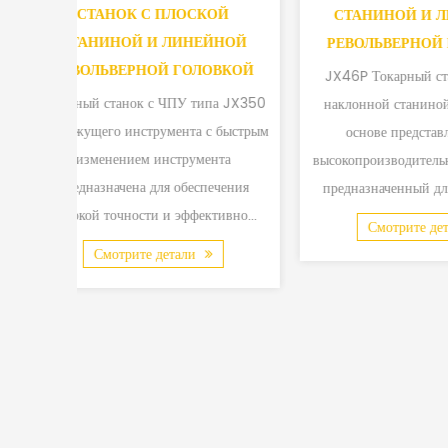
ОЙ
СТАН
СТАНИНОЙ И ЛИНЕЙНОЙ
ЙНОЙ
СТАНИ
РЕВОЛЬВЕРНОЙ ГОЛОВКОЙ
ОВКОЙ
РЕВОЛЬ
JX46P Токарный станок с ЧПУ с
па JX350
Высокоско
наклонной станиной на чугунной
с быстрым
JX40-400.
основе представляет собой
нта
выполнять н
высокопроизводительный компьютер,
ечения
поворот, 
предназначенный для различных...
ивно...
ка
Смотрите детали
См