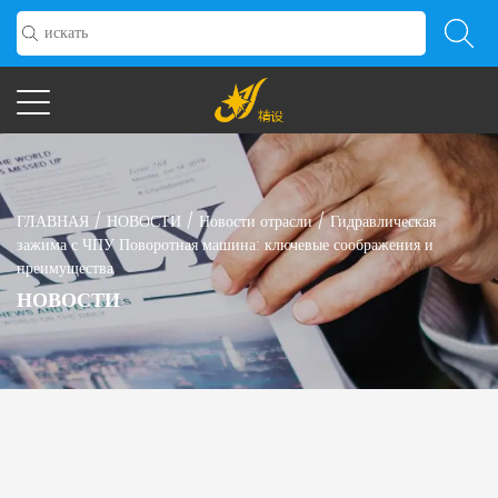
ГЛАВНАЯ
/
НОВОСТИ
/
Новости отрасли
/
Гидравлическая
зажима с ЧПУ Поворотная машина: ключевые соображения и
преимущества
НОВОСТИ