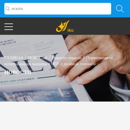
ГЛАВНАЯ
/
НОВОСТИ
/
Новости отрасли
/
Примечания об
использовании машины с ЧПУ с двойной головкой
НОВОСТИ