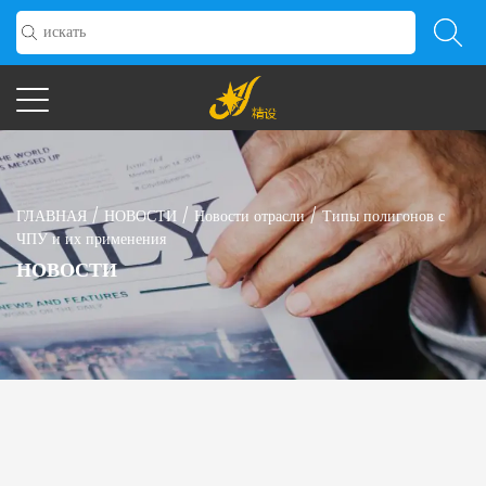
ГЛАВНАЯ
/
НОВОСТИ
/
Новости отрасли
/
Типы полигонов с
ЧПУ и их применения
НОВОСТИ