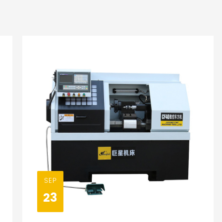
SEP
23