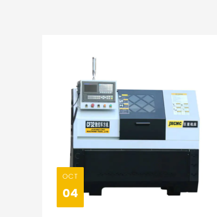
OCT
04