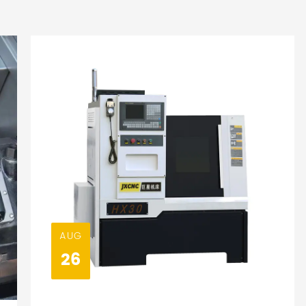
AUG
26